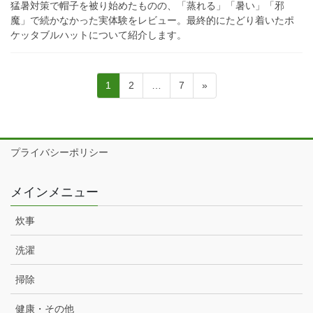
猛暑対策で帽子を被り始めたものの、「蒸れる」「暑い」「邪
魔」で続かなかった実体験をレビュー。最終的にたどり着いたポ
ケッタブルハットについて紹介します。
投
固
固
固
1
2
…
7
»
稿
定
定
定
ペ
ペ
ペ
の
ー
ー
ー
ペ
ジ
ジ
ジ
プライバシーポリシー
ー
ジ
メインメニュー
送
り
炊事
洗濯
掃除
健康・その他