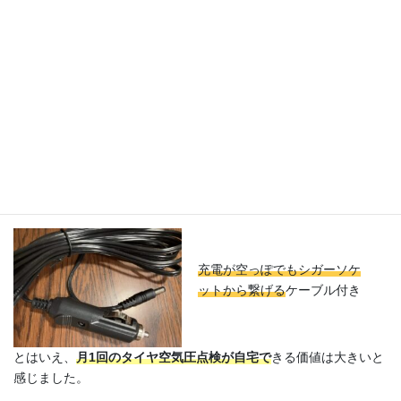
■ デメリット
作動音はやや大きい ：掃除機の”強”くらいの音。昼間なら
問題ないレベル、夜間は避けたほうがよさそう。
充電管理が必要 ：フル充電で約2.5時間。
充電が空っぽでもシガーソケ
ットから繋げる
ケーブル付き
とはいえ、
月1回のタイヤ空気圧点検が自宅で
きる価値は大きいと
感じました。